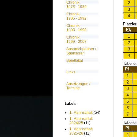
Chronik:
2
1973 - 1984
3
Chronik:
4
1985 - 1992
Platzie
Chronik:
Pl.
1993 - 1998
1
Chronik:
1999 - 2007
2
3
Ansprechpartner /
Sponsoren
4
Spiellokal
Tabelle
Pl.
Links
1
2
Ansetzungen /
Termine
3
4
5
Labels
6
1. Mannschaft
(54)
7
1. Mannschaft
Tabelle
2024/25
(11)
Pl.
1. Mannschaft
2025/26
(11)
1