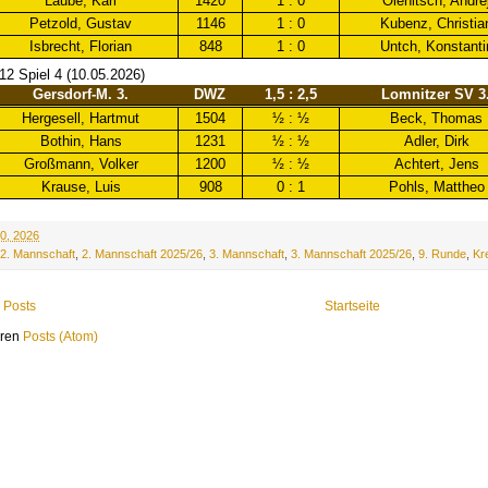
Laube, Karl
1420
1 : 0
Olenitsch, Andre
Petzold, Gustav
1146
1 : 0
Kubenz, Christia
Isbrecht, Florian
848
1 : 0
Untch, Konstanti
-12 Spiel 4 (10.05.2026)
Gersdorf-M. 3.
DWZ
1,5 : 2,5
Lomnitzer SV 3
Hergesell, Hartmut
1504
½ : ½
Beck, Thomas
Bothin, Hans
1231
½ : ½
Adler, Dirk
Großmann, Volker
1200
½ : ½
Achtert, Jens
Krause, Luis
908
0 : 1
Pohls, Mattheo
0, 2026
2. Mannschaft
,
2. Mannschaft 2025/26
,
3. Mannschaft
,
3. Mannschaft 2025/26
,
9. Runde
,
Kr
 Posts
Startseite
eren
Posts (Atom)