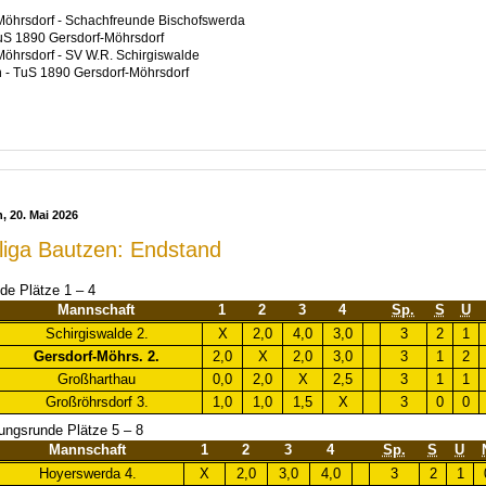
öhrsdorf - Schachfreunde Bischofswerda
uS 1890 Gersdorf-Möhrsdorf
öhrsdorf - SV W.R. Schirgiswalde
 - TuS 1890 Gersdorf-Möhrsdorf
, 20. Mai 2026
sliga Bautzen: Endstand
nde Plätze 1 – 4
Mannschaft
1
2
3
4
Sp.
S
U
Schirgiswalde 2.
X
2,0
4,0
3,0
3
2
1
Gersdorf-Möhrs. 2.
2,0
X
2,0
3,0
3
1
2
Großharthau
0,0
2,0
X
2,5
3
1
1
Großröhrsdorf 3.
1,0
1,0
1,5
X
3
0
0
rungsrunde Plätze 5 – 8
Mannschaft
1
2
3
4
Sp.
S
U
Hoyerswerda 4.
X
2,0
3,0
4,0
3
2
1