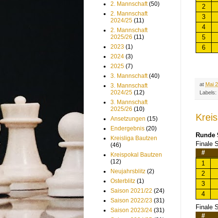
2. Mannschaft
(50)
2
2. Mannschaft
3
2024/25
(11)
4
2. Mannschaft
5
2025/26
(11)
2023
(1)
6
2024
(3)
2025
(7)
3. Mannschaft
(40)
at
Mai 2
3. Mannschaft
2024/25
(12)
Labels:
3. Mannschaft
2025/26
(10)
Krei
Ansetzungen
(15)
Endergebnis
(20)
Runde 
Kreisliga Bautzen
Finale S
(46)
#
Kreispokal Bautzen
(12)
1
Neujahrsblitz
(2)
2
Osterblitz
(1)
3
Saison 2021/22
(24)
4
Saison 2022/23
(31)
Finale S
Saison 2023/24
(31)
#