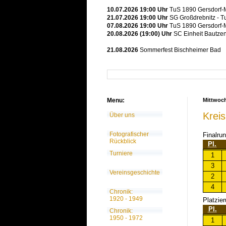
10.07.2026 19:00 Uhr
TuS 1890 Gersdorf-M
21.07.2026 19:00 Uhr
SG Großdrebnitz - T
07.08.2026 19:00 Uhr
TuS 1890 Gersdorf-M
20.08.2026 (19:00) Uhr
SC Einheit Bautzen
21.08.2026
Sommerfest Bischheimer Bad
Menu:
Mittwoch
Krei
Über uns
Fotografischer
Finalru
Rückblick
Pl.
Turniere
1
3
Vereinsgeschichte
2
4
Chronik:
1920 - 1949
Platzie
Pl.
Chronik:
1950 - 1972
1