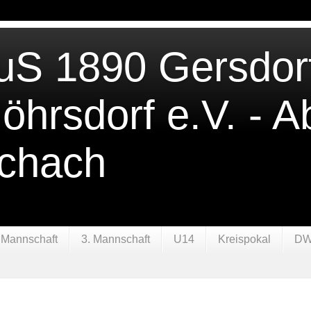
uS 1890 Gersdor
öhrsdorf e.V. - Ab
chach
 Mannschaft
3. Mannschaft
U14
Kreispokal
DW