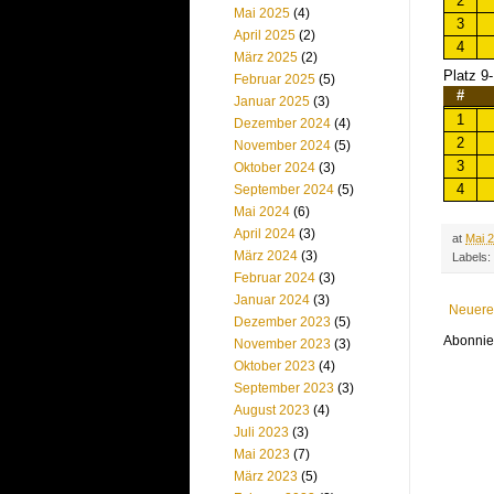
2
Mai 2025
(4)
3
April 2025
(2)
4
März 2025
(2)
Platz 9
Februar 2025
(5)
#
Januar 2025
(3)
1
Dezember 2024
(4)
2
November 2024
(5)
3
Oktober 2024
(3)
4
September 2024
(5)
Mai 2024
(6)
April 2024
(3)
at
Mai 2
März 2024
(3)
Labels:
Februar 2024
(3)
Januar 2024
(3)
Neuere
Dezember 2023
(5)
Abonni
November 2023
(3)
Oktober 2023
(4)
September 2023
(3)
August 2023
(4)
Juli 2023
(3)
Mai 2023
(7)
März 2023
(5)