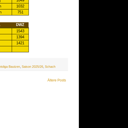
j
1049
n
1032
n
751
.
DWZ
1543
1394
1421
eisliga Bautzen
,
Saison 2025/26
,
Schach
Ältere Posts