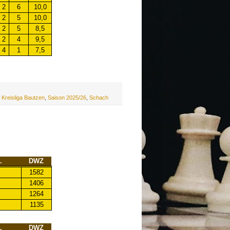
2
6
10,0
2
5
10,0
2
5
8,5
2
4
9,5
4
1
7,5
,
Kreisliga Bautzen
,
Saison 2025/26
,
Schach
.
DWZ
1582
1406
1264
1135
.
DWZ