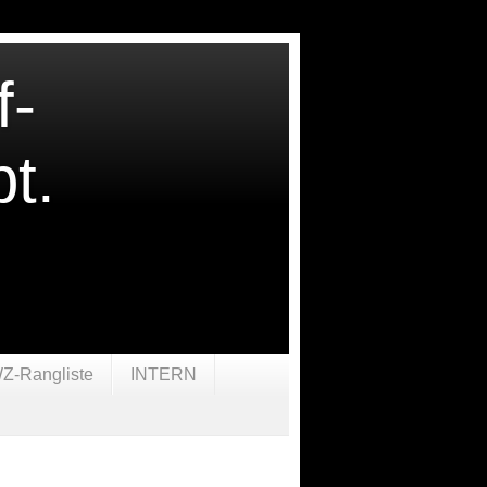
f-
t.
Z-Rangliste
INTERN