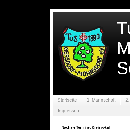
T
M
S
Startseite
1. Mannschaft
2.
Impressum
Nächste Termine: Kreispokal