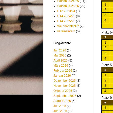
Saison 2024/25
(31)
1
Saison 2025/26
(29)
2
U12 2023/24
(1)
3
U14 2024/25
(8)
4
U14 2025/26
(7)
Weihnachtsblitz
(2)
vereinsintern
(5)
Platz 5-
#
1
Blog-Archiv
2
Juli 2026
(1)
3
Mai 2026
(2)
4
April 2026
(5)
Platz 5-
März 2026
(4)
#
Februar 2026
(1)
1
Januar 2026
(4)
2
Dezember 2025
(3)
3
November 2025
(5)
4
Oktober 2025
(2)
September 2025
(2)
Platz 9
August 2025
(6)
#
Juli 2025
(2)
1
Juni 2025
(1)