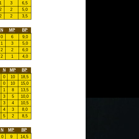
1
3
6,5
2
2
5,0
2
2
3,5
N
MP
BP
0
6
9,0
1
3
5,0
2
2
6,0
2
1
4,0
N
MP
BP
0
10
18,5
0
10
15,0
1
8
13,5
3
5
10,0
3
4
10,5
4
3
8,0
5
2
8,5
N
MP
BP
0
9
14,5