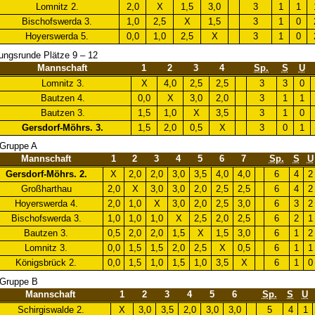
Lomnitz 2.
2,0
X
1,5
3,0
3
1
1
Bischofswerda 3.
1,0
2,5
X
1,5
3
1
0
Hoyerswerda 5.
0,0
1,0
2,5
X
3
1
0
rungsrunde Plätze 9 – 12
Mannschaft
1
2
3
4
Sp.
S
U
Lomnitz 3.
X
4,0
2,5
2,5
3
3
0
Bautzen 4.
0,0
X
3,0
2,0
3
1
1
Bautzen 3.
1,5
1,0
X
3,5
3
1
0
Gersdorf-Möhrs. 3.
1,5
2,0
0,5
X
3
0
1
 Gruppe A
Mannschaft
1
2
3
4
5
6
7
Sp.
S
U
Gersdorf-Möhrs. 2.
X
2,0
2,0
3,0
3,5
4,0
4,0
6
4
2
Großharthau
2,0
X
3,0
3,0
2,0
2,5
2,5
6
4
2
Hoyerswerda 4.
2,0
1,0
X
3,0
2,0
2,5
3,0
6
3
2
Bischofswerda 3.
1,0
1,0
1,0
X
2,5
2,0
2,5
6
2
1
Bautzen 3.
0,5
2,0
2,0
1,5
X
1,5
3,0
6
1
2
Lomnitz 3.
0,0
1,5
1,5
2,0
2,5
X
0,5
6
1
1
Königsbrück 2.
0,0
1,5
1,0
1,5
1,0
3,5
X
6
1
0
 Gruppe B
Mannschaft
1
2
3
4
5
6
Sp.
S
U
Schirgiswalde 2.
X
3,0
3,5
2,0
3,0
3,0
5
4
1