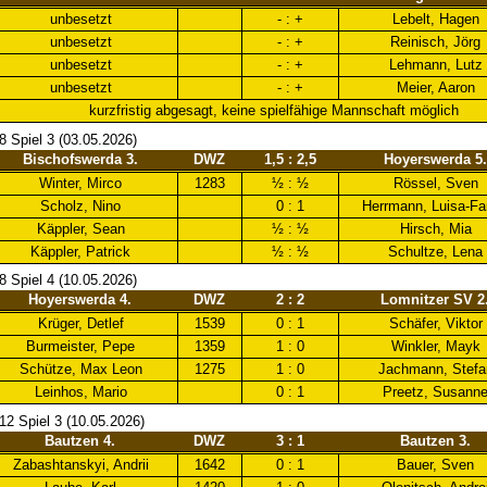
unbesetzt
- : +
Lebelt, Hagen
unbesetzt
- : +
Reinisch, Jörg
unbesetzt
- : +
Lehmann, Lutz
unbesetzt
- : +
Meier, Aaron
kurzfristig abgesagt, keine spielfähige Mannschaft möglich
8 Spiel 3 (03.05.2026)
Bischofswerda 3.
DWZ
1,5 : 2,5
Hoyerswerda 5.
Winter, Mirco
1283
½ : ½
Rössel, Sven
Scholz, Nino
0 : 1
Herrmann, Luisa-F
Käppler, Sean
½ : ½
Hirsch, Mia
Käppler, Patrick
½ : ½
Schultze, Lena
8 Spiel 4 (10.05.2026)
Hoyerswerda 4.
DWZ
2 : 2
Lomnitzer SV 2
Krüger, Detlef
1539
0 : 1
Schäfer, Viktor
Burmeister, Pepe
1359
1 : 0
Winkler, Mayk
Schütze, Max Leon
1275
1 : 0
Jachmann, Stefa
Leinhos, Mario
0 : 1
Preetz, Susann
-12 Spiel 3 (10.05.2026)
Bautzen 4.
DWZ
3 : 1
Bautzen 3.
Zabashtanskyi, Andrii
1642
0 : 1
Bauer, Sven