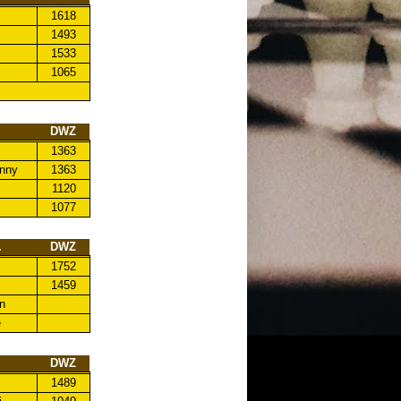
1618
1493
1533
1065
DWZ
1363
anny
1363
1120
1077
.
DWZ
1752
1459
n
e
DWZ
1489