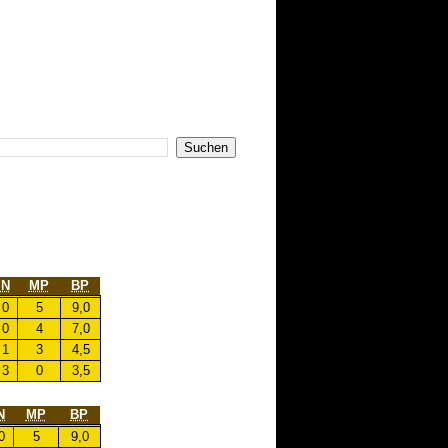
N
MP
BP
0
5
9,0
0
4
7,0
1
3
4,5
3
0
3,5
N
MP
BP
0
5
9,0