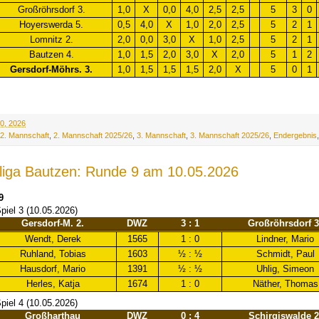
Großröhrsdorf 3.
1,0
X
0,0
4,0
2,5
2,5
5
3
0
Hoyerswerda 5.
0,5
4,0
X
1,0
2,0
2,5
5
2
1
Lomnitz 2.
2,0
0,0
3,0
X
1,0
2,5
5
2
1
Bautzen 4.
1,0
1,5
2,0
3,0
X
2,0
5
1
2
Gersdorf-Möhrs. 3.
1,0
1,5
1,5
1,5
2,0
X
5
0
1
0, 2026
2. Mannschaft
,
2. Mannschaft 2025/26
,
3. Mannschaft
,
3. Mannschaft 2025/26
,
Endergebnis
sliga Bautzen: Runde 9 am 10.05.2026
9
piel 3 (10.05.2026)
Gersdorf-M. 2.
DWZ
3 : 1
Großröhrsdorf 3
Wendt, Derek
1565
1 : 0
Lindner, Mario
Ruhland, Tobias
1603
½ : ½
Schmidt, Paul
Hausdorf, Mario
1391
½ : ½
Uhlig, Simeon
Herles, Katja
1674
1 : 0
Näther, Thomas
piel 4 (10.05.2026)
Großharthau
DWZ
0 : 4
Schirgiswalde 2